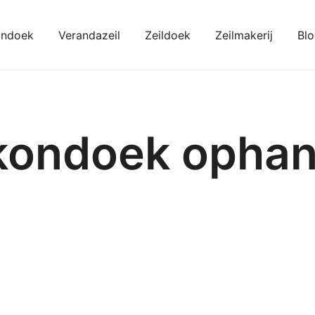
ondoek
Verandazeil
Zeildoek
Zeilmakerij
Bl
kondoeken
kondoek opha