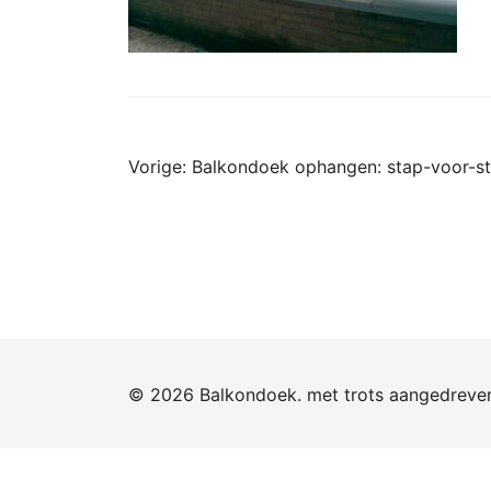
Bericht
Vorige:
Balkondoek ophangen: stap-voor-st
navigatie
© 2026 Balkondoek. met trots aangedrev