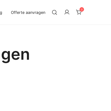
0
og
Offerte aanvragen
ngen