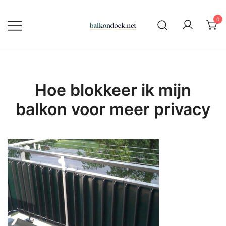
Ga
naar
0
de
Alles over zeilmaken, verandzeilen
Balkondoek
inhoud
en balkondoeken
Hoe blokkeer ik mijn
balkon voor meer privacy