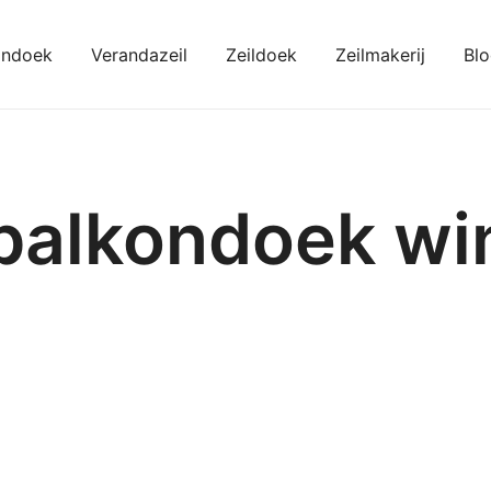
ondoek
Verandazeil
Zeildoek
Zeilmakerij
Bl
kondoeken
 balkondoek wi