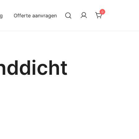
0
og
Offerte aanvragen
nddicht