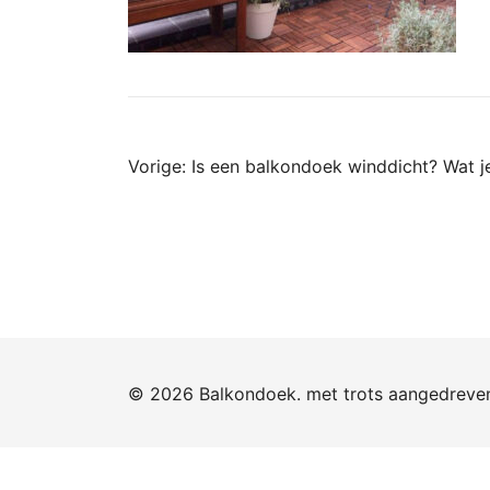
Bericht
Vorige:
Is een balkondoek winddicht? Wat 
navigatie
© 2026 Balkondoek. met trots aangedrev