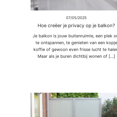
07/05/2025
Hoe creëer je privacy op je balkon?
Je balkon is jouw buitenruimte, een plek 
te ontspannen, te genieten van een kopj
koffie of gewoon even frisse lucht te hale
Maar als je buren dichtbij wonen of […]