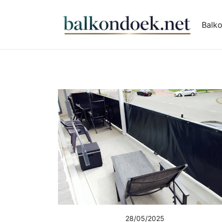
Ga
naar
Balk
de
inhoud
Alles over zeilmaken, verandzeilen en bal
Balkondoek
28/05/2025