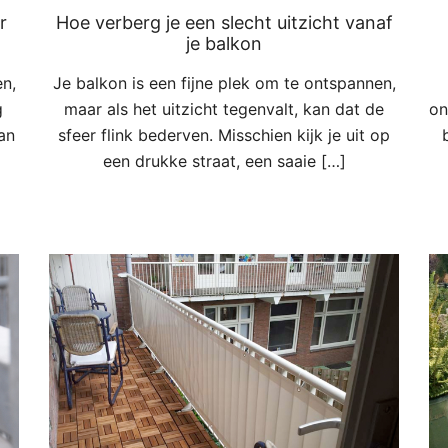
r
Hoe verberg je een slecht uitzicht vanaf
je balkon
en,
Je balkon is een fijne plek om te ontspannen,
g
maar als het uitzicht tegenvalt, kan dat de
on
van
sfeer flink bederven. Misschien kijk je uit op
een drukke straat, een saaie […]