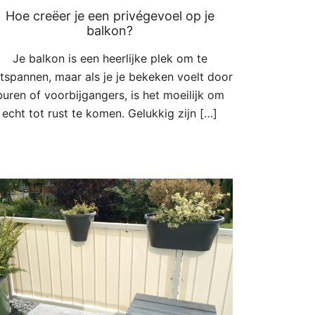
Hoe creëer je een privégevoel op je
balkon?
Je balkon is een heerlijke plek om te
tspannen, maar als je je bekeken voelt door
buren of voorbijgangers, is het moeilijk om
echt tot rust te komen. Gelukkig zijn […]