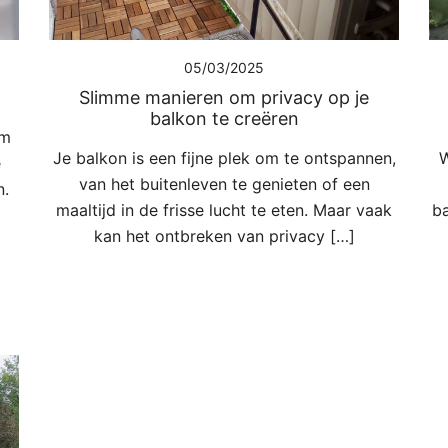
05/03/2025
Slimme manieren om privacy op je
balkon te creëren
om
Je balkon is een fijne plek om te ontspannen,
W
e
van het buitenleven te genieten of een
n.
maaltijd in de frisse lucht te eten. Maar vaak
b
kan het ontbreken van privacy […]