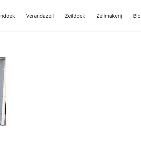
ondoek
Verandazeil
Zeildoek
Zeilmakerij
Bl
kondoeken