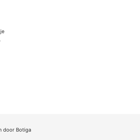
je
.
en door
Botiga