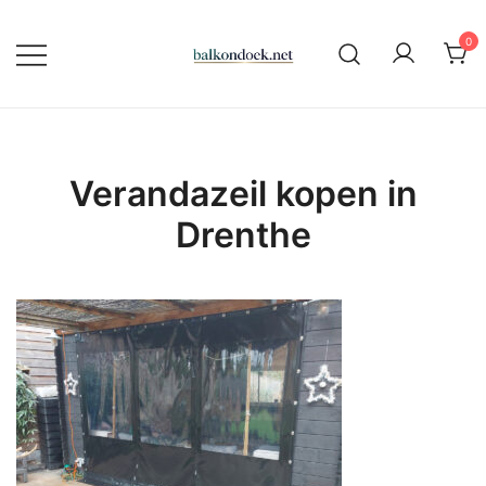
Ga
naar
0
de
Alles over zeilmaken, verandzeilen
Balkondoek
inhoud
en balkondoeken
Verandazeil kopen in
Drenthe