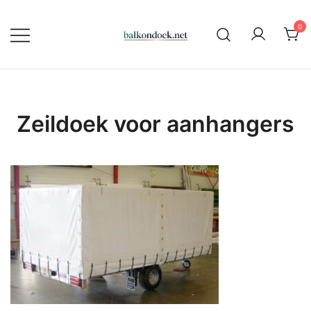
Ga
naar
0
de
Alles over zeilmaken, verandzeilen
Balkondoek
inhoud
en balkondoeken
Zeildoek voor aanhangers