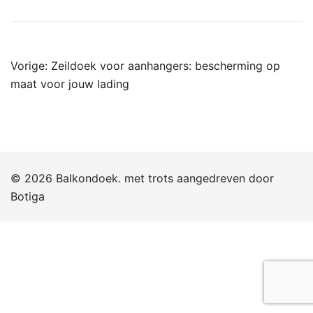
Bericht
Vorige:
Zeildoek voor aanhangers: bescherming op
navigatie
maat voor jouw lading
© 2026 Balkondoek. met trots aangedreven door
Botiga