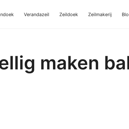
ondoek
Verandazeil
Zeildoek
Zeilmakerij
Bl
kondoeken
ellig maken ba