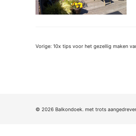
Bericht
Vorige:
10x tips voor het gezellig maken v
navigatie
© 2026 Balkondoek. met trots aangedrev