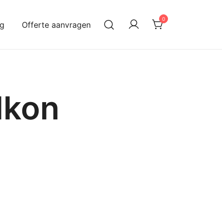
0
og
Offerte aanvragen
lkon