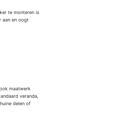
ker te monteren is
er aan en oogt
n ook maatwerk
standaard veranda,
huine delen of