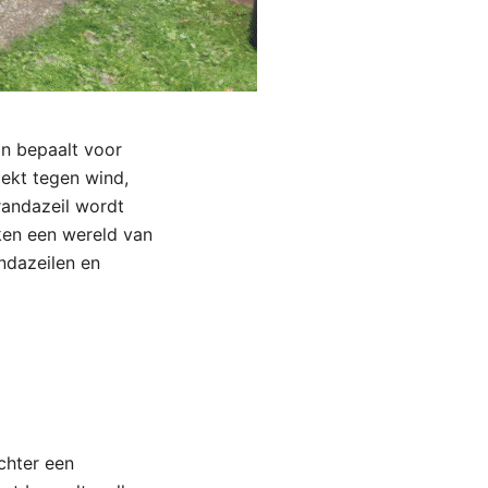
an bepaalt voor
oekt tegen wind,
erandazeil wordt
ken een wereld van
andazeilen en
chter een