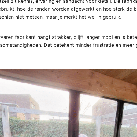
azeil zit kennis, ervaring en aandacht voor detail. De fabri
ebruikt, hoe de randen worden afgewerkt en hoe sterk de 
sschien niet meteen, maar je merkt het wel in gebruik.
rvaren fabrikant hangt strakker, blijft langer mooi en is be
rsomstandigheden. Dat betekent minder frustratie en meer 