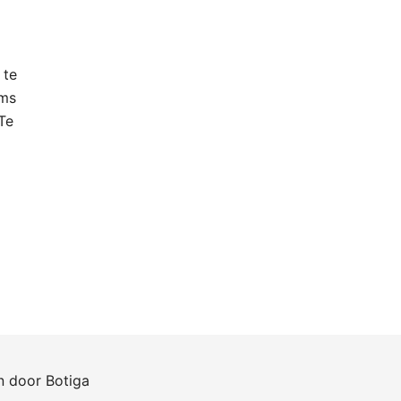
 te
oms
Te
en door
Botiga