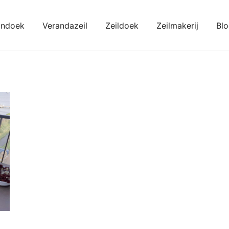
ondoek
Verandazeil
Zeildoek
Zeilmakerij
Bl
kondoeken