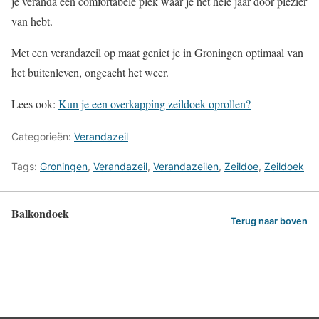
je veranda een comfortabele plek waar je het hele jaar door plezier
van hebt.
Met een verandazeil op maat geniet je in Groningen optimaal van
het buitenleven, ongeacht het weer.
Lees ook:
Kun je een overkapping zeildoek oprollen?
Categorieën:
Verandazeil
Tags:
Groningen
,
Verandazeil
,
Verandazeilen
,
Zeildoe
,
Zeildoek
Balkondoek
Terug naar boven