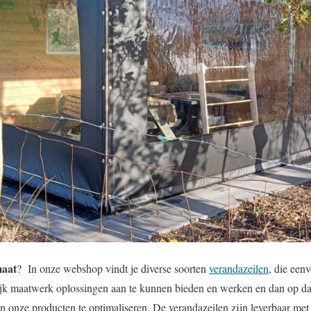
maat
? In onze webshop vindt je diverse soorten
verandazeilen
, die een
ijk maatwerk oplossingen aan te kunnen bieden en werken en dan op da
an onze producten te optimaliseren. De verandazeilen zijn leverbaar me