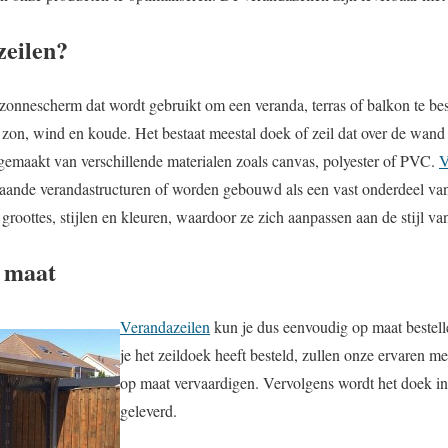
zeilen?
t zonnescherm dat wordt gebruikt om een veranda, terras of balkon te b
 zon, wind en koude. Het bestaat meestal doek of zeil dat over de wan
emaakt van verschillende materialen zoals canvas, polyester of PVC.
V
taande verandastructuren of worden gebouwd als een vast onderdeel van
 groottes, stijlen en kleuren, waardoor ze zich aanpassen aan de stijl va
 maat
Verandazeilen
kun je dus eenvoudig op maat bestel
je het zeildoek heeft besteld, zullen onze ervaren m
op maat vervaardigen. Vervolgens wordt het doek in
geleverd.