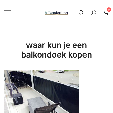
Ga
naar
0
de
Alles over zeilmaken, verandzeilen
Balkondoek
inhoud
en balkondoeken
waar kun je een
balkondoek kopen