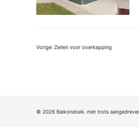
Bericht
Vorige:
Zeilen voor overkapping
navigatie
© 2026 Balkondoek. met trots aangedrev