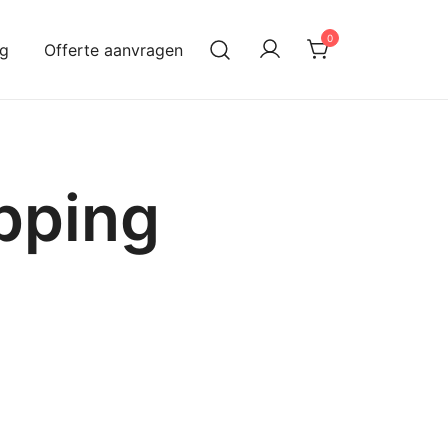
0
og
Offerte aanvragen
pping