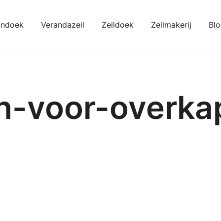
ondoek
Verandazeil
Zeildoek
Zeilmakerij
Bl
kondoeken
en-voor-overka