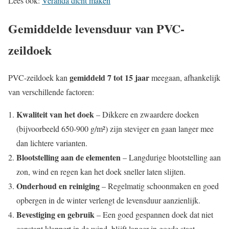
Lees ook:
Veranda dicht maken
Gemiddelde levensduur van PVC-
zeildoek
gemiddeld 7 tot 15 jaar
PVC-zeildoek kan
meegaan, afhankelijk
van verschillende factoren:
Kwaliteit van het doek
– Dikkere en zwaardere doeken
(bijvoorbeeld 650-900 g/m²) zijn steviger en gaan langer mee
dan lichtere varianten.
Blootstelling aan de elementen
– Langdurige blootstelling aan
zon, wind en regen kan het doek sneller laten slijten.
Onderhoud en reiniging
– Regelmatig schoonmaken en goed
opbergen in de winter verlengt de levensduur aanzienlijk.
Bevestiging en gebruik
– Een goed gespannen doek dat niet
constant klappert in de wind, blijft langer in goede staat.