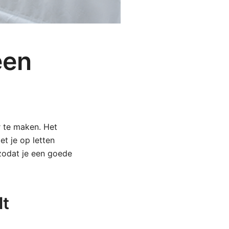
een
r te maken. Het
t je op letten
 zodat je een goede
lt