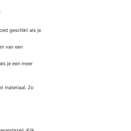
:
oed geschikt als je
en van een
als je een meer
t materiaal. Zo
erandazeil. Kijk