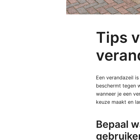
Tips 
veran
Een verandazeil i
beschermt tegen wi
wanneer je een ver
keuze maakt en lan
Bepaal wa
gebruike