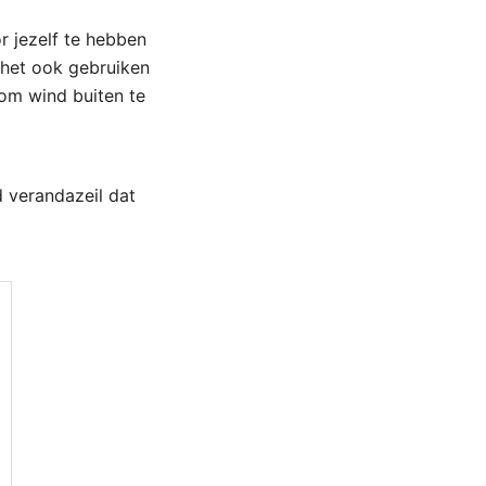
or jezelf te hebben
e het ook gebruiken
om wind buiten te
d verandazeil dat