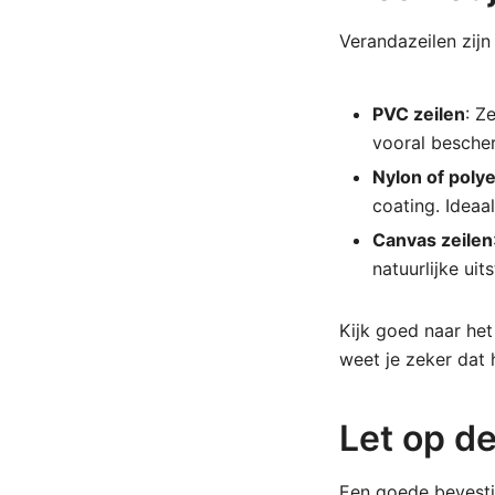
Verandazeilen zijn
PVC zeilen
: Z
vooral besche
Nylon of poly
coating. Ideaa
Canvas zeilen
natuurlijke uit
Kijk goed naar he
weet je zeker dat 
Let op d
Een goede bevestig