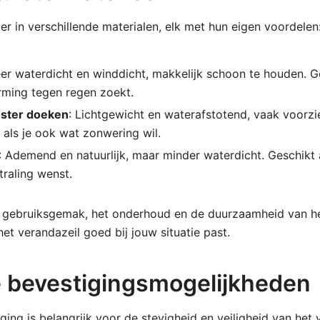
 er in verschillende materialen, elk met hun eigen voordelen
eer waterdicht en winddicht, makkelijk schoon te houden. G
rming tegen regen zoekt.
ester doeken
: Lichtgewicht en waterafstotend, vaak voorzi
l als je ook wat zonwering wil.
: Ademend en natuurlijk, maar minder waterdicht. Geschikt 
straling wenst.
t gebruiksgemak, het onderhoud en de duurzaamheid van he
het verandazeil goed bij jouw situatie past.
e bevestigingsmogelijkheden
ing is belangrijk voor de stevigheid en veiligheid van het v