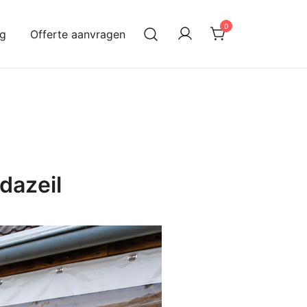
0
og
Offerte aanvragen
dazeil