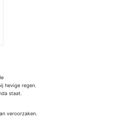
de
ij hevige regen.
nda staat.
an veroorzaken.