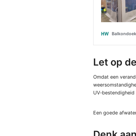
Let op d
Omdat een verandaz
weersomstandighede
UV-bestendigheid 
Een goede afwater
Denk aan 